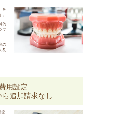
）を
す。
神的
クブ
色の
の見
費用設定
から追加請求なし
治療