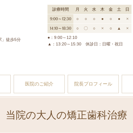
診療時間
月
火
水
木
金
土
日
9:00～12:30
○
○
○
●
○
●
×
14:10～18:30
○
〇
○
×
○
▲
×
●：9:00～12:10
南駅」徒歩5分
▲：13:20～15:30 休診日：日曜・祝日
医院のご紹介
院長プロフィール
当院の大人の矯正歯科治療