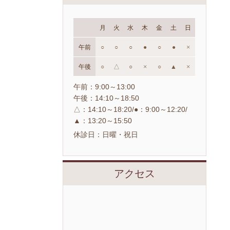
月
火
水
木
金
土
日
午前
○
○
○
●
○
●
×
午後
○
△
○
×
○
▲
×
午前：9:00～13:00
午後：14:10～18:50
△：14:10～18:20/●：9:00～12:20/
▲：13:20～15:50
休診日：日曜・祝日
アクセス