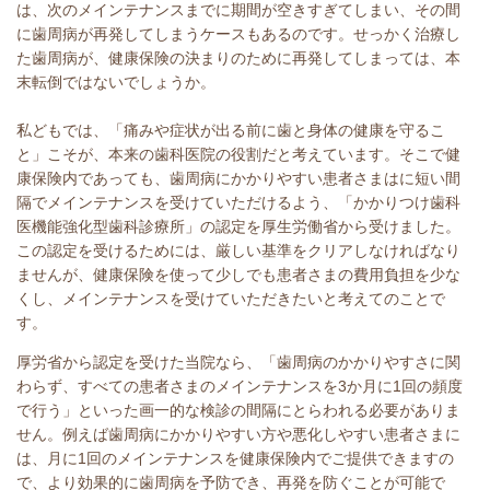
は、次のメインテナンスまでに期間が空きすぎてしまい、その間
に歯周病が再発してしまうケースもあるのです。せっかく治療し
た歯周病が、健康保険の決まりのために再発してしまっては、本
末転倒ではないでしょうか。
私どもでは、「痛みや症状が出る前に歯と身体の健康を守るこ
と」こそが、本来の歯科医院の役割だと考えています。そこで健
康保険内であっても、歯周病にかかりやすい患者さまはに短い間
隔でメインテナンスを受けていただけるよう、「かかりつけ歯科
医機能強化型歯科診療所」の認定を厚生労働省から受けました。
この認定を受けるためには、厳しい基準をクリアしなければなり
ませんが、健康保険を使って少しでも患者さまの費用負担を少な
くし、メインテナンスを受けていただきたいと考えてのことで
す。
厚労省から認定を受けた当院なら、「歯周病のかかりやすさに関
わらず、すべての患者さまのメインテナンスを3か月に1回の頻度
で行う」といった画一的な検診の間隔にとらわれる必要がありま
せん。例えば歯周病にかかりやすい方や悪化しやすい患者さまに
は、月に1回のメインテナンスを健康保険内でご提供できますの
で、より効果的に歯周病を予防でき、再発を防ぐことが可能で