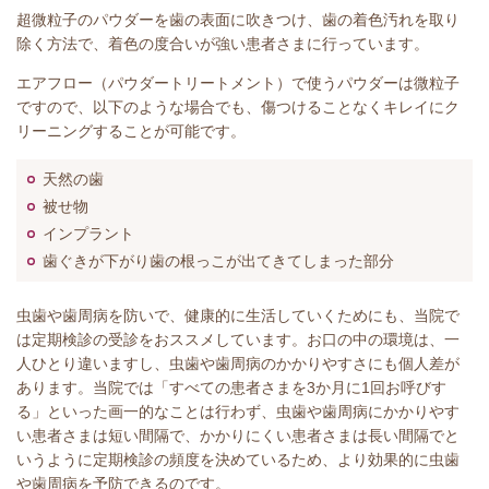
超微粒子のパウダーを歯の表面に吹きつけ、歯の着色汚れを取り
除く方法で、着色の度合いが強い患者さまに行っています。
エアフロー（パウダートリートメント）で使うパウダーは微粒子
ですので、以下のような場合でも、傷つけることなくキレイにク
リーニングすることが可能です。
天然の歯
被せ物
インプラント
歯ぐきが下がり歯の根っこが出てきてしまった部分
虫歯や歯周病を防いで、健康的に生活していくためにも、当院で
は定期検診の受診をおススメしています。お口の中の環境は、一
人ひとり違いますし、虫歯や歯周病のかかりやすさにも個人差が
あります。当院では「すべての患者さまを3か月に1回お呼びす
る」といった画一的なことは行わず、虫歯や歯周病にかかりやす
い患者さまは短い間隔で、かかりにくい患者さまは長い間隔でと
いうように定期検診の頻度を決めているため、より効果的に虫歯
や歯周病を予防できるのです。